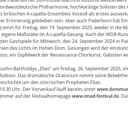
ordwestdeutsche Philharmonie, hochkarätige Solisten des
s britischen A-capella-Ensembles Voces8 als erstes ausverka
ster Erinnerung geblieben sein. Aber auch Paderborn hat Ei
gramm für Freitag, den 19. September 2025, wieder in die M
z eigene Maßstäbe im A-capella-Gesang. Auch der WDR-Run
gten Gastspiele für Mittwoch, den 24. September 2024 in Pa
onien des Lichts im Hohen Dom. Gesungen wird der einstün
Lasso, ein Gipfelwerk der Renaissance-Chorkunst. Geboten w
lssohn-Bartholdys „Elias“ am Freitag, 26. September 2025,
duktion. Das dramatische Oratorium nimmt seine Beliebtheit
eschichte um den störrischen Propheten Elias.
19.30 Uhr. Der Vorverkauf läuft bereits unter
www.dommusik
l immer auf der Festivalhomepage
www.imad-festival.de
. D