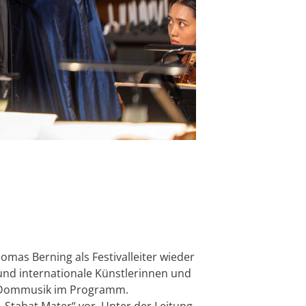
as Berning als Festivalleiter wieder
e und internationale Künstlerinnen und
r Dommusik im Programm.
Stabat Mater“ vor. Unter der Leitung