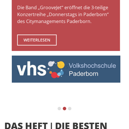
Die Band „GrooveJet“ eröffnet die 3-teilige
Konzertreihe „Donnerstags in Paderborn“
des Citymanagements Paderborn.
WEITERLESEN
DAS HEFT ǀ DIE BESTEN