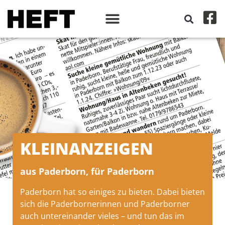
KLEINANZEIGEN
aus Paderborn, für Paderborn
Paderborn hat so einiges zu bieten. Dabei bieten
sich die Paderbornerinnen und Paderborner
auch untereinander vieles – und tun das im