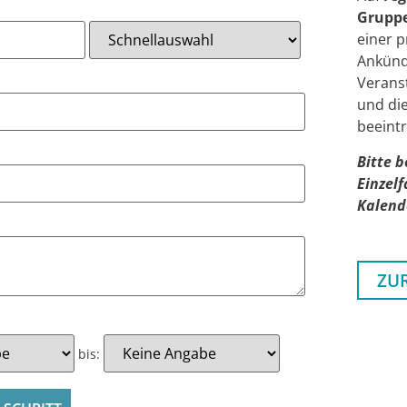
Gruppen
einer p
Ankünd
Verans
und die
beeint
Bitte b
Einzelf
Kalend
ZU
bis: