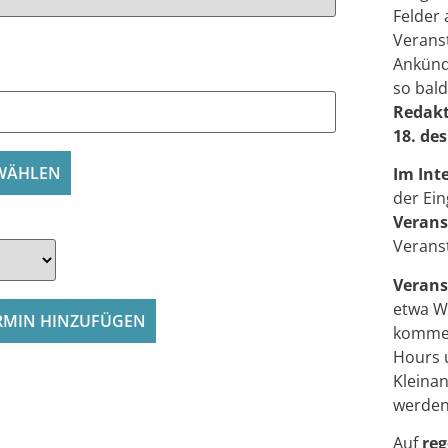
Felder
Veranst
Ankünd
so bald
Redakt
18. de
 WÄHLEN
Im Int
der Ei
Verans
Verans
Verans
etwa W
RMIN HINZUFÜGEN
kommer
Hours 
Kleina
werden
Auf
reg