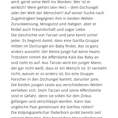
wird, gerät seine Welt ins Wanken: Wer ist er
wirklich? Wem gehört sein Herz – dem Dschungel
oder der Welt der Menschen? Auf seiner Suche nach
Zugehörigkeit begegnen ihm in beiden Welten
Zurückweisung, Missgunst und Habgier, aber er
findet auch Freundschaft und sogar Liebe.
Die Geschichte von Tarzan und Jane kennt sicher
jeder. Es beginnt damit, dass eine Gorilla-Gruppe
mitten im Dschungel ein Baby findet, das so ganz
anders aussieht: Der kleine Junge hat keine Haare.
Trotzdem nimmt die Affendame Kala das Baby an
und zieht es auf. Aus Tarzan wird ein junger Mann,
der gar nicht weiß, dass er ein Mensch ist. Er versteht
nicht, warum er so anders ist, bis eine Gruppe
Forscher in den Dschungel kommt, darunter Jane.
Die beiden jungen Leute aus verschiedenen Welten
verlieben sich. Doch Tarzan und seine Affenfamilie
sind in Gefahr, denn sie sollen für den Zirkus
gefangen und verschleppt werden. Kann das
ungleiche Paar gemeinsam die Gorillas retten?
Die Kolpingspielschar Paderborn probt bereits seit
einigen Monaten. Eine besondere Herausforderung