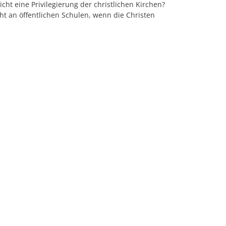
cht eine Privilegierung der christlichen Kirchen?
ht an öffentlichen Schulen, wenn die Christen
anz zu beweisen.
Kulturbegeisterte aus
rt: Über Konzerte, Theateraufführungen und