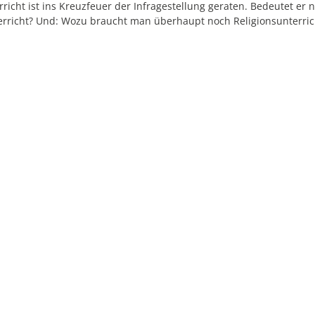
richt ist ins Kreuzfeuer der Infragestellung geraten. Bedeutet er ni
terricht? Und: Wozu braucht man überhaupt noch Religionsunterric
che herausgefordert, sich in ihrer Rolle zu bewähren und ihre Relev
n
FT: Hier informieren sich 
derborn
ühne für zahlreiche Veranstaltungen unterschiedlichster A