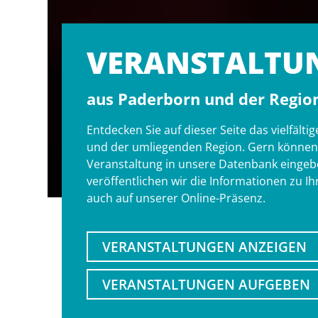
VERANSTALT­U
aus Paderborn und der Regio
Entdecken Sie auf dieser Seite das vielfäl
und der umliegenden Region. Gern können S
Veranstaltung in unsere Datenbank eingebe
veröffentlichen wir die Informationen zu I
auch auf unserer Online-Präsenz.
VERANSTALTUNGEN ANZEIGEN
VERANSTALTUNGEN AUFGEBEN