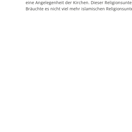
eine Angelegenheit der Kirchen. Dieser Religionsunter
Bräuchte es nicht viel mehr islamischen Religionsun
mittlerweile in der Minderheit sind? Hier ist die Kir
Zurück zur Übersicht
Webseite aufrufe
Veranstaltungen im HE
dem ganzen Kreis Pa
Das ganze Jahr hindurch bietet Paderborn eine B