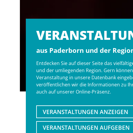
VERANSTALT­U
aus Paderborn und der Regio
Entdecken Sie auf dieser Seite das vielfäl
und der umliegenden Region. Gern können S
Veranstaltung in unsere Datenbank eingebe
veröffentlichen wir die Informationen zu I
auch auf unserer Online-Präsenz.
VERANSTALTUNGEN ANZEIGEN
VERANSTALTUNGEN AUFGEBEN