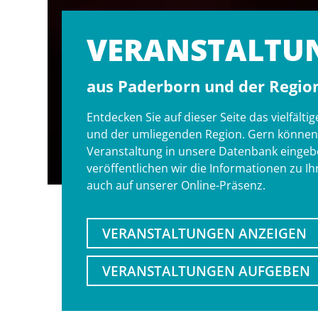
VERANSTALT­U
aus Paderborn und der Regio
Entdecken Sie auf dieser Seite das vielfäl
und der umliegenden Region. Gern können S
Veranstaltung in unsere Datenbank eingebe
veröffentlichen wir die Informationen zu I
auch auf unserer Online-Präsenz.
VERANSTALTUNGEN ANZEIGEN
VERANSTALTUNGEN AUFGEBEN