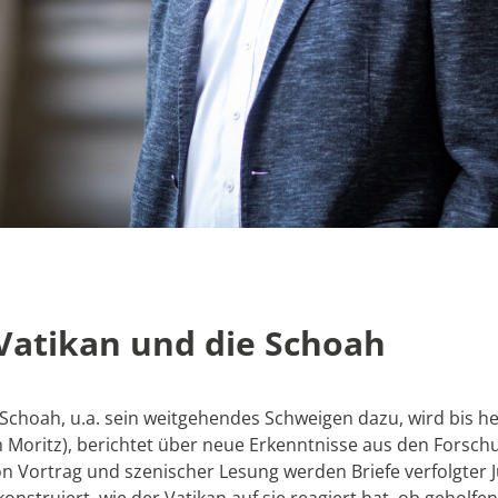
r Vatikan und die Schoah
ie Schoah, u.a. sein weitgehendes Schweigen dazu, wird bis he
in Moritz), berichtet über neue Erkenntnisse aus den Forsc
n Vortrag und szenischer Lesung werden Briefe verfolgter 
rekonstruiert, wie der Vatikan auf sie reagiert hat, ob gehol