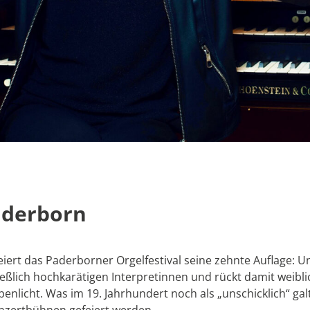
Paderborn
ert das Paderborner Orgelfestival seine zehnte Auflage: Un
ießlich hochkarätigen Interpretinnen und rückt damit weibl
nlicht. Was im 19. Jahrhundert noch als „unschicklich“ galt
onzertbühnen gefeiert werden.