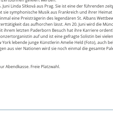
 Juni Linda Sítková aus Prag. Sie ist eine der führenden ze
hat sie symphonische Musik aus Frankreich und ihrer Heim
einmal eine Preisträgerin des legendären St. Albans Wettbe
zerttätigkeit das aufhorchen lässt. Am 20. Juni wird die Mü
it ihrem letzten Paderborn Besuch hat ihre Karriere orden
s Konzertorganistin auf und ist eine gefragte Solistin bei vi
New York lebende junge Künstlerin Amelie Held (Foto), auch b
en aus vier Nationen wird sie noch einmal die gesamte Pal
 Nur Abendkasse. Freie Platzwahl.