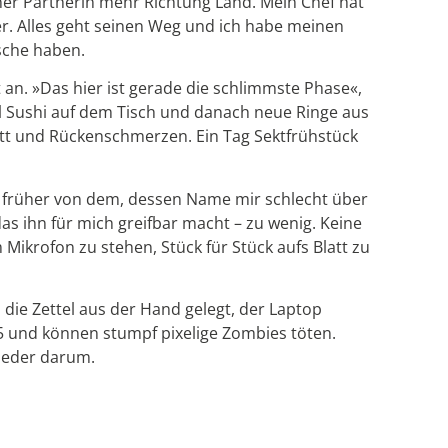
seiner Partnerin mehr Richtung Land. Mein Chef hat
r. Alles geht seinen Weg und ich habe meinen
asche haben.
an. »Das hier ist gerade die schlimmste Phase«,
iel Sushi auf dem Tisch und danach neue Ringe aus
Bett und Rückenschmerzen. Ein Tag Sektfrühstück
früher von dem, dessen Name mir schlecht über
das ihn für mich greifbar macht – zu wenig. Keine
 Mikrofon zu stehen, Stück für Stück aufs Blatt zu
die Zettel aus der Hand gelegt, der Laptop
5 und können stumpf pixelige Zombies töten.
ieder darum.