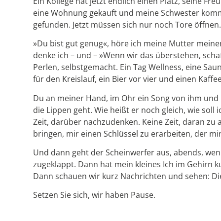
Ein Kollege hat jetzt endlich einen Platz, seine Fr
eine Wohnung gekauft und meine Schwester kommt z
gefunden. Jetzt müssen sich nur noch Tore öffnen. 
»Du bist gut genug«, höre ich meine Mutter meine
denke ich – und – »Wenn wir das überstehen, schaf
Perlen, selbstgemacht. Ein Tag Wellness, eine Sau
für den Kreislauf, ein Bier vor vier und einen Kaff
Du an meiner Hand, im Ohr ein Song von ihm und
die Lippen geht. Wie heißt er noch gleich, wie soll
Zeit, darüber nachzudenken. Keine Zeit, daran zu a
bringen, mir einen Schlüssel zu erarbeiten, der mi
Und dann geht der Scheinwerfer aus, abends, wenn
zugeklappt. Dann hat mein kleines Ich im Gehirn 
Dann schauen wir kurz Nachrichten und sehen: D
Setzen Sie sich, wir haben Pause.