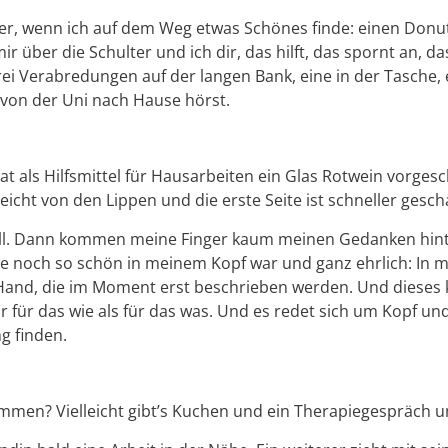
rer, wenn ich auf dem Weg etwas Schönes finde: einen Donut
über die Schulter und ich dir, das hilft, das spornt an, das 
rei Verabredungen auf der langen Bank, eine in der Tasche, 
 von der Uni nach Hause hörst.
 als Hilfsmittel für Hausarbeiten ein Glas Rotwein vorges
eicht von den Lippen und die erste Seite ist schneller gescha
fall. Dann kommen meine Finger kaum meinen Gedanken hinte
 noch so schön in meinem Kopf war und ganz ehrlich: In mei
Hand, die im Moment erst beschrieben werden. Und dieses kl
hr für das wie als für das was. Und es redet sich um Kopf u
g finden.
mmen? Vielleicht gibt’s Kuchen und ein Therapiegespräch 