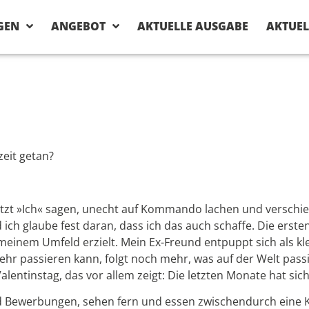
GEN
ANGEBOT
AKTUELLE AUSGABE
AKTUEL
zeit getan?
tzt »Ich« sagen, unecht auf Kommando lachen und verschie
d ich glaube fest daran, dass ich das auch schaffe. Die e
n meinem Umfeld erzielt. Mein Ex-Freund entpuppt sich als 
ehr passieren kann, folgt noch mehr, was auf der Welt passi
alentinstag, das vor allem zeigt: Die letzten Monate hat sic
nd Bewerbungen, sehen fern und essen zwischendurch eine Kl