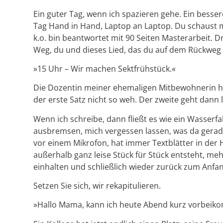
Ein guter Tag, wenn ich spazieren gehe. Ein besse
Tag Hand in Hand, Laptop an Laptop. Du schaust mir 
k.o. bin beantwortet mit 90 Seiten Masterarbeit. D
Weg, du und dieses Lied, das du auf dem Rückweg
»15 Uhr – Wir machen Sektfrühstück.«
Die Dozentin meiner ehemaligen Mitbewohnerin hat
der erste Satz nicht so weh. Der zweite geht dann l
Wenn ich schreibe, dann fließt es wie ein Wasser
ausbremsen, mich vergessen lassen, was da gerade
vor einem Mikrofon, hat immer Textblätter in der 
außerhalb ganz leise Stück für Stück entsteht, me
einhalten und schließlich wieder zurück zum Anfan
Setzen Sie sich, wir rekapitulieren.
»Hallo Mama, kann ich heute Abend kurz vorbeiko