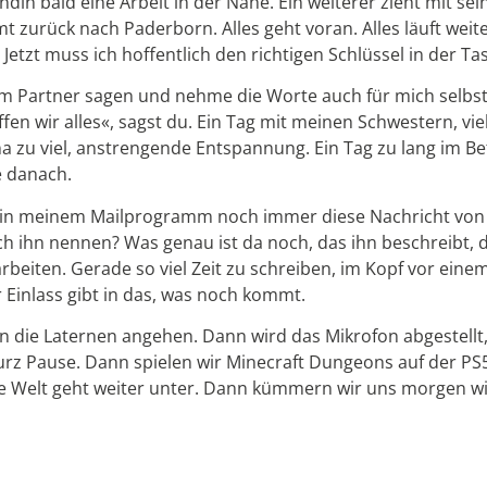
eundin bald eine Arbeit in der Nähe. Ein weiterer zieht mit 
urück nach Paderborn. Alles geht voran. Alles läuft weite
Jetzt muss ich hoffentlich den richtigen Schlüssel in der T
m Partner sagen und nehme die Worte auch für mich selbst 
fen wir alles«, sagst du. Ein Tag mit meinen Schwestern, v
na zu viel, anstrengende Entspannung. Ein Tag zu lang im 
ee danach.
 in meinem Mailprogramm noch immer diese Nachricht von 
 ich ihn nennen? Was genau ist da noch, das ihn beschreibt, 
rbeiten. Gerade so viel Zeit zu schreiben, im Kopf vor einem
r Einlass gibt in das, was noch kommt.
 die Laternen angehen. Dann wird das Mikrofon abgestellt, 
kurz Pause. Dann spielen wir Minecraft Dungeons auf der PS
ie Welt geht weiter unter. Dann kümmern wir uns morgen w