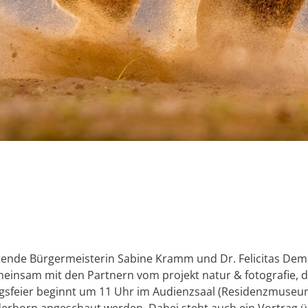
etende Bürgermeisterin Sabine Kramm und Dr. Felicitas Dema
sam mit den Partnern vom projekt natur & fotografie, di
ngsfeier beginnt um 11 Uhr im Audienzsaal (Residenzmuseu
rborn angeschaut werden. Dabei steht auch ein Vortrag üb