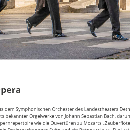
Opera
aus dem Symphonischen Orchester des Landestheaters Detmol
nts bekannter Orgelwerke von Johann Sebastian Bach, daru
pernrepertoire wie die Ouvertüren zu Mozarts „Zauberflöte
 die Dreigroschenoper-Suite und ein Potpourri aus „Die lust