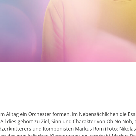
em Alltag ein Orchester formen. Im Nebensächlichen die Es
e. All dies gehört zu Ziel, Sinn und Charakter von Oh No Noh,
erknitterers und Komponisten Markus Rom (Foto: Nikola
n der musikalischen Klangerzeugung verwischt Markus Rom 