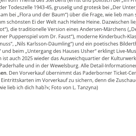
der Todeszelle 1943-45, gruselig und grotesk bei „Der Unt
am bei „Flora und der Baum“) über die Frage, wie lieb ma
m schönsten Ei der Welt nach Helme Heine. Dazwischen lie
), die traditionelle Version eines Andersen-Märchens („Des
ner Puppenspiel vom Dr. Faust“), moderne Kinderbuch-Klassi
snuss“, „Nils Karlsson-Däumling“) und ein poetisches Bilder
 und beim „Untergang des Hauses Usher“ erklingt Live-Mus
ist auch 2025 wieder das Ausweichquartier der Kulturwerkst
aderhalle und in der Wewelsburg. Alle Detail-Informationen
hen
. Den Vorverkauf übernimmt das Paderborner Ticket-Cen
 Eintrittskarten im Vorverkauf zu sichern, denn die Zuscha
wie lieb ich dich hab?«; Foto von L. Tanzyna)