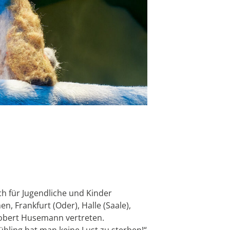
h für Jugendliche und Kinder
n, Frankfurt (Oder), Halle (Saale),
obert Husemann vertreten.
ühling hat man keine Lust zu sterben!“