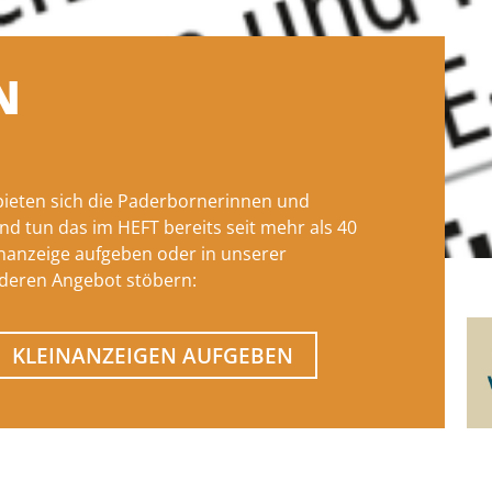
N
n
 bieten sich die Paderbornerinnen und
d tun das im HEFT bereits seit mehr als 40
inanzeige aufgeben oder in unserer
deren Angebot stöbern:
KLEINANZEIGEN AUFGEBEN