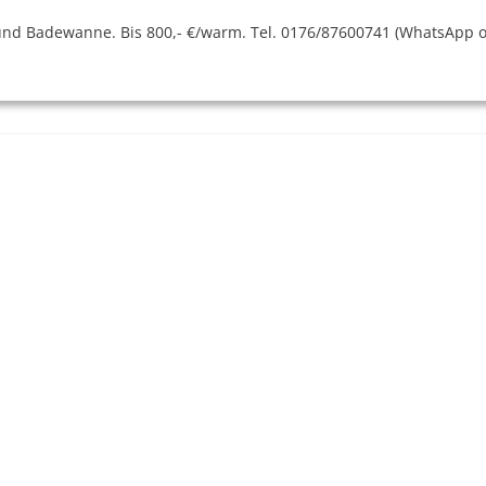
und Badewanne. Bis 800,- €/warm. Tel. 0176/87600741 (WhatsApp o
 Paderborn. Interessierte melden sich gerne unter Tel. 0151/2882
are, Fehlbestellung und nicht retournierbar, an Selbstabholer in
.de