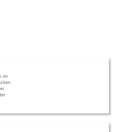
n im
schen.
um
ter