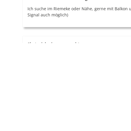
Ich suche im Riemeke oder Nähe, gerne mit Balkon 
Signal auch möglich)
Skatspieler:innen gesucht.
Einmal wöchentlich oder alle 14 Tage bei der AWO in
Verkauf:
20 Aktenordner, hellgrauer Rücken, 8 cm breit, Neuw
Salzkotten für 20,- Euro abzugeben. camagran@gmx
Gesucht: Kostenlose alte Computer-Teile oder PCs.